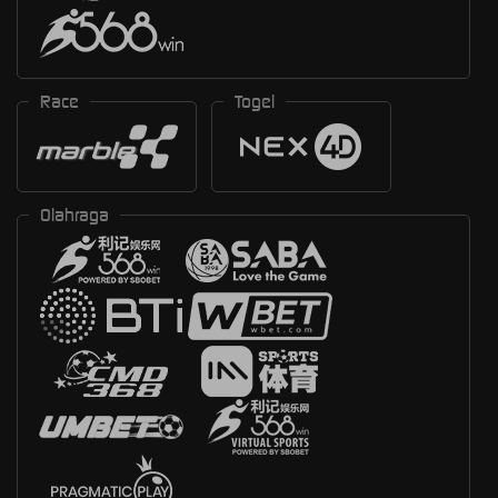
Race
Togel
Olahraga