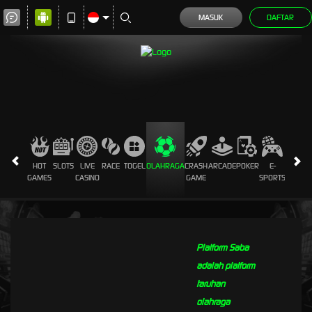
MASUK
DAFTAR
HOT
SLOTS
LIVE
RACE
TOGEL
OLAHRAGA
CRASH
ARCADE
POKER
E-
SABUN
GAMES
CASINO
GAME
SPORTS
AYAM
Platform Saba
adalah platform
taruhan
olahraga