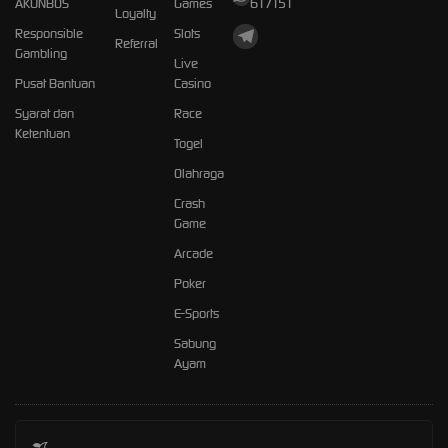
AKUNBOS
Games
617151
Loyalty
Responsible
Slots
Referral
Gambling
Live
Pusat Bantuan
Casino
Syarat dan
Race
Ketentuan
Togel
Olahraga
Crash
Game
Arcade
Poker
E-Sports
Sabung
Ayam