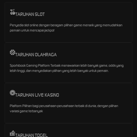
TARUHAN SLOT
Penyedia slot online dengan beragam pilihan game menarik yang memudahkan
pemain untuk mencapai jackpot
TARUHAN OLAHRAGA
Sportsbook Gaming Platform Terbaik menawarkan lebih banyak game, odds yang
lebih tinggi, dan menyediakan pilihan yang lebih banyak untuk pemain.
TARUHAN LIVE KASINO
Platform Pilihan bagi perusahaan-perusahaan terbaik di dunia, dengan pilihan
variasi game terbanyak
TARUHAN TOGEL