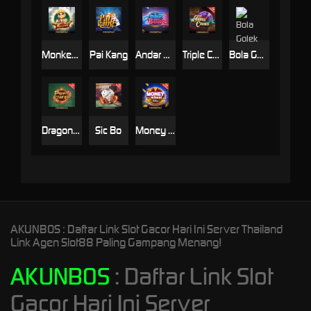
Monkey King Roulette
Pai Kang
Andar Bahar
Triple Chance
Bola Golek
Dragon Tiger 2
Sic Bo
Money Wheel Deluxe
AKUNBOS : Daftar Link Slot Gacor Hari Ini Server Thailand
Link Agen Slot88 Paling Gampang Menang!
AKUNBOS
: Daftar Link Slot
Gacor Hari Ini Server