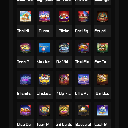
Thai Hi Lo 2
Pusoy
Plinko
Cockfighting Arena
Egyptian Mines
Teen Patti Blitz
Max Keno
KM Virtual Treadmill Racing
Thai Fish Prawn Crab
Fan Tan Classic
Interstellar Run
Chicken Crossy
7 Up 7 Down Rush
Elite Aviator Club
Bai Buu
Dice Duet
Teen Patti
32 Cards
Baccarat
Cash Rocket