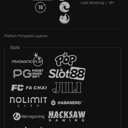
cipta dilindungi | 18+
Platform Penyedia Layanan
Slots