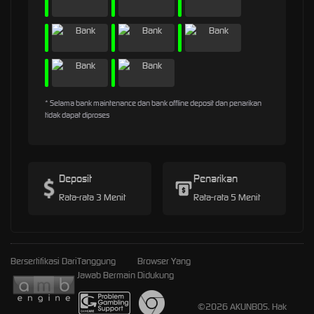
* Selama bank maintenance dan bank offline deposit dan penarikan
tidak dapat diproses
Deposit
Penarikan
Rata-rata 3 Menit
Rata-rata 5 Menit
Bersertifikasi Dari
Tanggung
Browser Yang
Jawab Bermain
Didukung
©2026 AKUNBOS. Hak