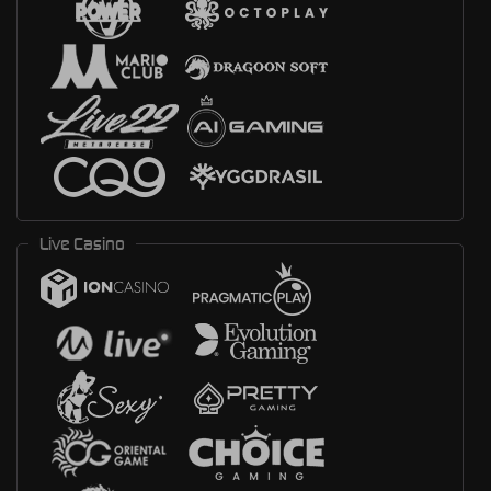
Live Casino