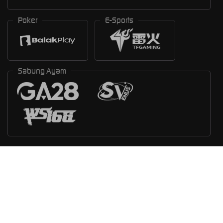
Poker
E-Sports
Sabung Ayam