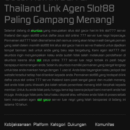
Thailand Link Agen Slot88
Paling Gampang Menang!
Selamat datang di
akunbos
yang merupakan situs slot gacor hari ini link slot777 server
thailand dan agen slot88 untuk daftar zeus slot online 777 server luar negri terpercaya.
Permainan slot777 telah dikenal lama oleh semua orang akan tetapi masih banyak pemain
yang salah dalam memilih slot88 link situs slot gacor hari ini server thailand untuk dijadikan
tempat bermain. Jadi untuk anda yang baru saja bergabung, Kami agen slot777 dari
akunbos ingin menyampaikan kalau anda sudah tidak salah melakukan pendaftaran di
akunbos karena situs
slot
zeus online 777 server luar negri terbaik ini pasti bayar
berapapun kemenangan anda. Selain itu akunbos memiliki permainan yang sangat lengkap
untuk bisa anda mainkan hanya dengan 1 user id. Anda bisa bayangkan kalau jackpot dari
website tersebut setiap hari di berikan kepada anda. Permainan slot88 yang terdapat di link
daftar zeus slot online 777 server thailand kami pasti sangat gacor dan mudah menang.
Jadi anda tidak perlu khawatir jika kalah sebab persentase menang lebih berpihak kepada
member. Untuk itu anda tidak perlu tunggu lama lagi karena jackpot kami menanti anda hari
ini juga. Anda juga tidak perlu takut kalau deposit atau withdraw anda tidak di proses sebab
kami merupakan agen
slot gacor
server luar negri yang telah beroperasi di bidang ini
selama 10 tahun.
Kebijaksanaan
Platform
Kategori
Dukungan
Komunitas