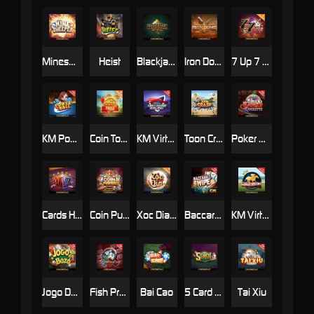
Minesweeper
Heist
Blackjack
Iron Dome
7 Up 7 Down
KM Power Ball
Coin Toss
KM Virtual Greyhound Racing
Toon Crash
Poker Roulette
Cards Hi Lo
Coin Pusher
Xoc Dia Lightning
Baccarat: Swipe
KM Virtual Horse Racing
Jogo De Bozo
Fish Prawn Crab 2
Bai Cao
5 Card Poker
Tai Xiu