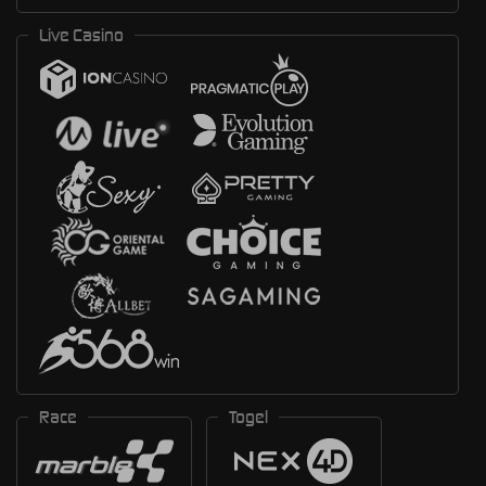
Live Casino
Race
Togel