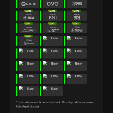
* Selama bank maintenance dan bank offline deposit dan penarikan
tidak dapat diproses