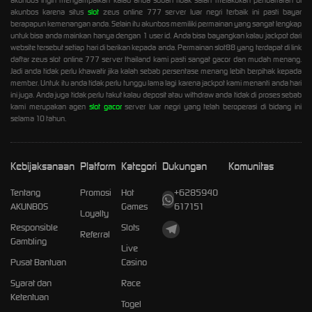
akunbos karena situs
slot
zeus online 777 server luar negri terbaik ini pasti bayar
berapapun kemenangan anda. Selain itu akunbos memiliki permainan yang sangat lengkap
untuk bisa anda mainkan hanya dengan 1 user id. Anda bisa bayangkan kalau jackpot dari
website tersebut setiap hari di berikan kepada anda. Permainan slot88 yang terdapat di link
daftar zeus slot online 777 server thailand kami pasti sangat gacor dan mudah menang.
Jadi anda tidak perlu khawatir jika kalah sebab persentase menang lebih berpihak kepada
member. Untuk itu anda tidak perlu tunggu lama lagi karena jackpot kami menanti anda hari
ini juga. Anda juga tidak perlu takut kalau deposit atau withdraw anda tidak di proses sebab
kami merupakan agen
slot gacor
server luar negri yang telah beroperasi di bidang ini
selama 10 tahun.
Kebijaksanaan
Platform
Kategori
Dukungan
Komunitas
Tentang
Promosi
Hot
+6285940
AKUNBOS
Games
617151
Loyalty
Responsible
Slots
Referral
Gambling
Live
Pusat Bantuan
Casino
Syarat dan
Race
Ketentuan
Togel