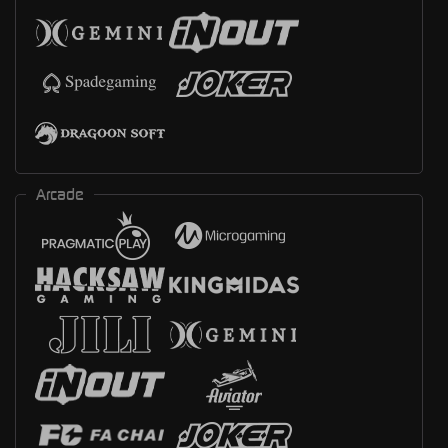
Arcade