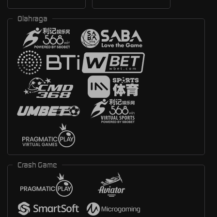
Olahraga
Crash Game