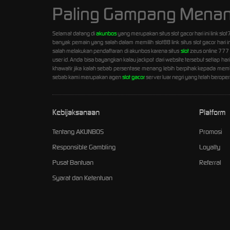
Paling Gampang Menan
Selamat datang di
akunbos
yang merupakan situs slot gacor hari ini link sl
banyak pemain yang salah dalam memilih slot88 link situs slot gacor hari
salah melakukan pendaftaran di akunbos karena situs
slot
zeus online 777 
user id. Anda bisa bayangkan kalau jackpot dari website tersebut setiap ha
khawatir jika kalah sebab persentase menang lebih berpihak kepada member.
sebab kami merupakan agen
slot gacor
server luar negri yang telah beroper
Kebijaksanaan
Platform
Tentang AKUNBOS
Promosi
Responsible Gambling
Loyalty
Pusat Bantuan
Referral
Syarat dan Ketentuan