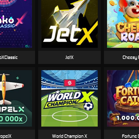
oXClassic
JetX
Cheesy 
ropelX
World Champion X
Fortune 