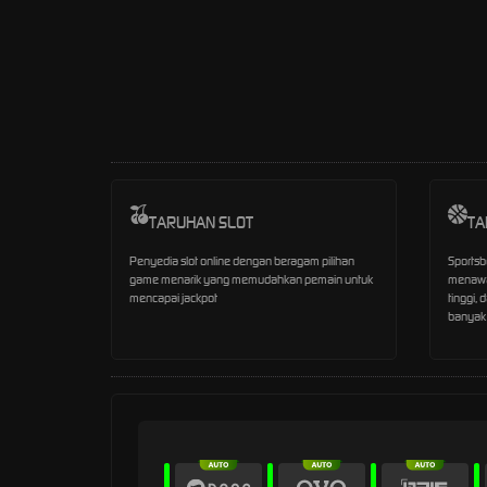
TARUHAN SLOT
TA
Penyedia slot online dengan beragam pilihan
Sportsb
game menarik yang memudahkan pemain untuk
menawar
mencapai jackpot
tinggi,
banyak 