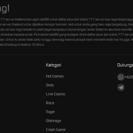
g!
ot777 server thailand dan agen slot88 untuk daftar zeus slot online 777 server luar negri terperc
 ini server thailand untuk dijadikan tempat bermain. Jadi untuk anda yang baru saja bergabung,
server luar negri terbaik ini pasti bayar berapapun kemenangan anda. Selain itu akunbos memil
ri di berikan kepada anda. Permainan slot88 yang terdapat di link daftar zeus slot online 777 serv
 Untuk itu anda tidak perlu tunggu lama lagi karena jackpot kami menanti anda hari ini juga. An
asi di bidang ini selama 10 tahun.
Kategori
Dukung
Hot Games
+62
Slots
Live Casino
Race
Togel
Olahraga
Crash Game