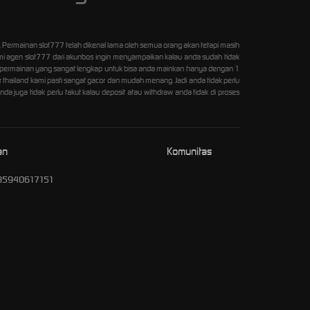
aya. Permainan slot777 telah dikenal lama oleh semua orang akan tetapi masih
 Kami agen slot777 dari akunbos ingin menyampaikan kalau anda sudah tidak
iki permainan yang sangat lengkap untuk bisa anda mainkan hanya dengan 1
er thailand kami pasti sangat gacor dan mudah menang. Jadi anda tidak perlu
da juga tidak perlu takut kalau deposit atau withdraw anda tidak di proses
an
Komunitas
85940617151