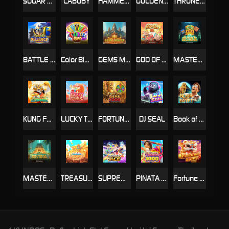
SUGAR HIGH5
LABUBY
HAMMER OF VULCAN
GOLDEN LEGEND
THRONE OF POSEIDON
BATTLE OF ALLIANCE
Color Bingo
GEMS MINER
GOD OF FORTUNE 2
MASTER OF GOLD MINER 2
KUNG FU LEOPARD
LUCKY TIGER
FORTUNE GEMS 2000
DJ SEAL
Book of Egypt
MASTER OF GOLD MINER
TREASURES OF EGYPT
SUPREME ACE
PINATA 1000
Fortune Lion