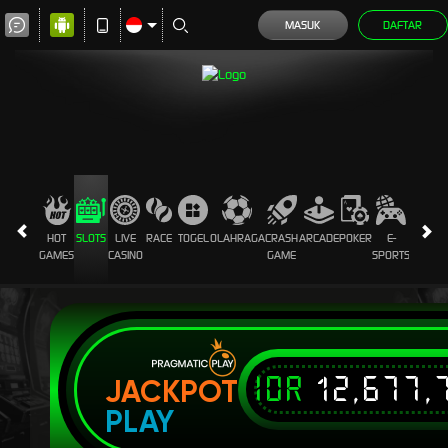
MASUK
DAFTAR
HOT
SLOTS
LIVE
RACE
TOGEL
OLAHRAGA
CRASH
ARCADE
POKER
E-
SABUN
GAMES
CASINO
GAME
SPORTS
AYAM
IDR
12,677,
JACKPOT
PLAY