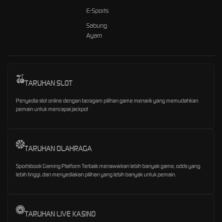
E-Sports
Sabung
Ayam
TARUHAN SLOT
Penyedia slot online dengan beragam pilihan game menarik yang memudahkan
pemain untuk mencapai jackpot
TARUHAN OLAHRAGA
Sportsbook Gaming Platform Terbaik menawarkan lebih banyak game, odds yang
lebih tinggi, dan menyediakan pilihan yang lebih banyak untuk pemain.
TARUHAN LIVE KASINO