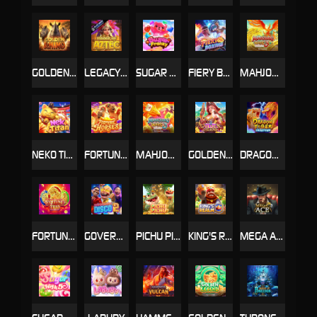
GOLDEN RHINO
LEGACY OF AZTEC
SUGAR FRENZY
FIERY BOXING
MAHJONG WAYS 3+
NEKO TITAN
FORTUNE HORSES
MAHJONG WAYS 3
GOLDEN ISLAND
DRAGON TIGER SHOWDOWN
FORTUNE TRIO
GOVERNMENT DISCO 2
PICHU PICHU
KING'S REALM
MEGA ACE