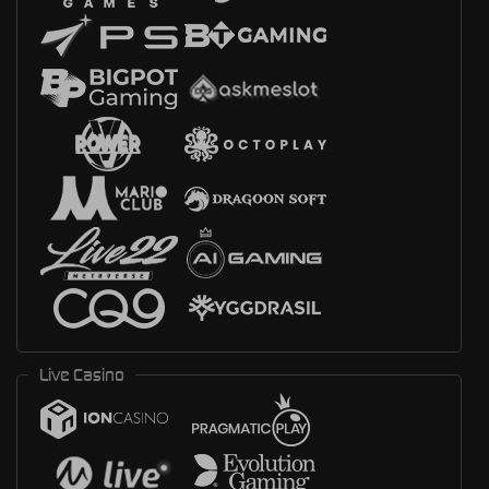
Live Casino