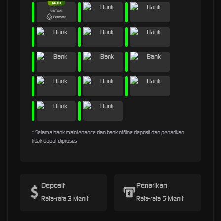
* Selama bank maintenance dan bank offline deposit dan penarikan
tidak dapat diproses
Deposit
Penarikan
Rata-rata 3 Menit
Rata-rata 5 Menit