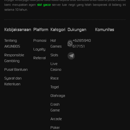
kami merupakan agen
slot gacor
server luar negri yang telah beroperasi di bidang ini
selama 10 tahun.
Kebijaksanaan
Platform
Kategori
Dukungan
Komunitas
Tentang
Promosi
Hot
+6285940
AKUNBOS
Games
617151
Loyalty
Responsible
Slots
Referral
Gambling
Live
Pusat Bantuan
Casino
Syarat dan
Race
Ketentuan
Togel
Olahraga
Crash
Game
Arcade
Poker