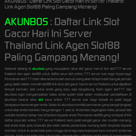
AKUNBOS : Daftar Link Slot Gacor Hari Ini Server Thailand
Link Agen Slot88 Paling Gampang Menang!
AKUNBOS
: Daftar Link Slot
Gacor Hari Ini Server
Thailand Link Agen Slot88
Paling Gampang Menang!
Selamat datang di
akunbos
yang merupakan situs slot gacor hari ini link slot777 server
thailand dan agen slot88 untuk daftar zeus slot online 777 server luar negri terpercaya.
Permainan slot777 telah dikenal lama oleh semua orang akan tetapi masih banyak pemain
yang salah dalam memilih slot88 link situs slot gacor hari ini server thailand untuk dijadikan
tempat bermain. Jadi untuk anda yang baru saja bergabung, Kami agen slot777 dari
akunbos ingin menyampaikan kalau anda sudah tidak salah melakukan pendaftaran di
akunbos karena situs
slot
zeus online 777 server luar negri terbaik ini pasti bayar
berapapun kemenangan anda. Selain itu akunbos memiliki permainan yang sangat lengkap
untuk bisa anda mainkan hanya dengan 1 user id. Anda bisa bayangkan kalau jackpot dari
website tersebut setiap hari di berikan kepada anda. Permainan slot88 yang terdapat di link
daftar zeus slot online 777 server thailand kami pasti sangat gacor dan mudah menang.
Jadi anda tidak perlu khawatir jika kalah sebab persentase menang lebih berpihak kepada
member. Untuk itu anda tidak perlu tunggu lama lagi karena jackpot kami menanti anda hari
ini juga. Anda juga tidak perlu takut kalau deposit atau withdraw anda tidak di proses sebab